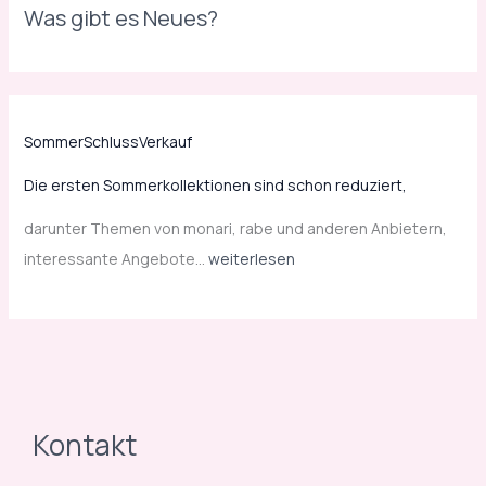
Was gibt es Neues?
c
h
o
n
r
SommerSchlussVerkauf
e
Die ersten Sommerkollektionen sind schon reduziert,
d
u
darunter Themen von monari, rabe und anderen Anbietern,
z
interessante Angebote…
weiterlesen
i
e
r
t
,
Kontakt