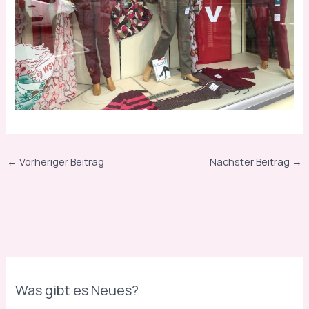
o
l
l
e
k
t
i
o
←
Vorheriger Beitrag
Nächster Beitrag
→
n
e
n
s
i
n
d
Was gibt es Neues?
s