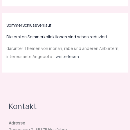
c
h
o
SommerSchlussVerkauf
n
r
Die ersten Sommerkollektionen sind schon reduziert,
e
darunter Themen von monari, rabe und anderen Anbietern,
d
interessante Angebote…
weiterlesen
u
z
i
e
r
t
Kontakt
,
Adresse
Rosenweg 2, 85375 Neufahrn