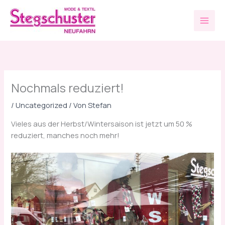
Zum
D
Inhalt
i
springen
e
e
r
s
Nochmals reduziert!
t
e
/
Uncategorized
/ Von
Stefan
n
Vieles aus der Herbst/Wintersaison ist jetzt um 50 %
S
reduziert, manches noch mehr!
o
m
m
e
r
k