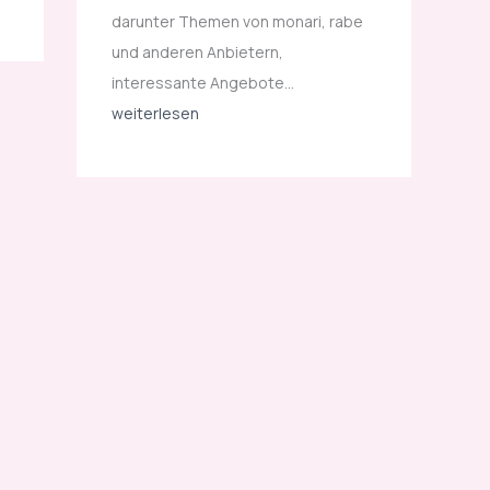
o
darunter Themen von monari, rabe
l
und anderen Anbietern,
l
interessante Angebote…
e
weiterlesen
k
t
i
o
n
e
n
s
i
n
d
s