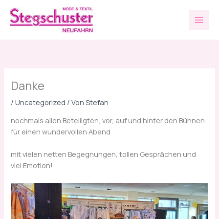
Zum
D
Inhalt
i
springen
e
e
r
s
Danke
t
e
/
Uncategorized
/ Von
Stefan
n
nochmals allen Beteiligten, vor, auf und hinter den Bühnen
S
für einen wundervollen Abend
o
mit vielen netten Begegnungen, tollen Gesprächen und
m
viel Emotion!
m
e
r
k