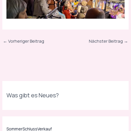
c
h
o
n
r
←
Vorheriger Beitrag
Nächster Beitrag
→
e
d
u
z
i
e
r
Was gibt es Neues?
t
,
SommerSchlussVerkauf