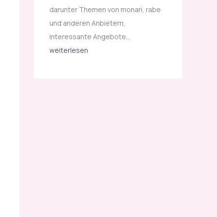
o
darunter Themen von monari, rabe
l
und anderen Anbietern,
l
interessante Angebote…
e
weiterlesen
k
t
i
o
n
e
n
s
i
n
d
s