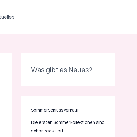
D
i
tuelles
e
e
r
s
t
e
Was gibt es Neues?
n
S
o
m
m
SommerSchlussVerkauf
e
Die ersten Sommerkollektionen sind
r
schon reduziert,
k